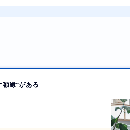
覧
“額縁”がある