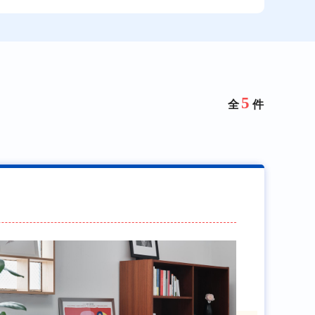
5
全
件